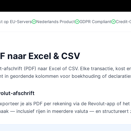
kt op EU-Servers
Nederlands Product
GDPR Compliant
Credit-
F naar Excel & CSV
-afschrift (PDF) naar Excel of CSV. Elke transactie, kost en 
omt in geordende kolommen voor boekhouding of declaratie
volut-afschrift
exporteer je als PDF per rekening via de Revolut-app of he
ak — inclusief rijen in meerdere valuta — en structureert 