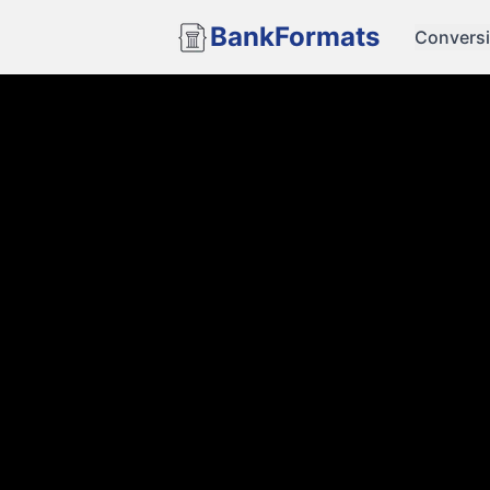
BankFormats
Convers