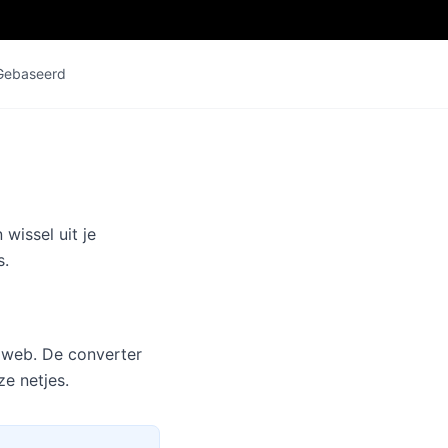
Gebaseerd
wissel uit je
s.
t web. De converter
ze netjes.